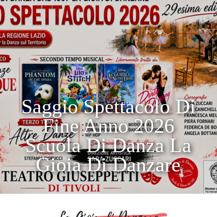
Saggio Spettacolo Di
Fine Anno 2026
Scuola Di Danza La
Gioia Di Danzare