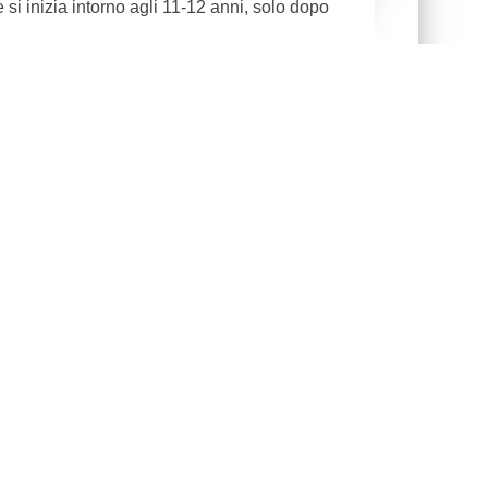
 si inizia intorno agli 11-12 anni, solo dopo
ni dai 3 anni: metodo
anza