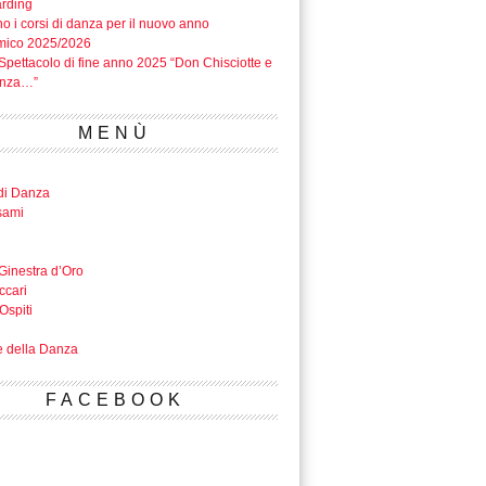
rding
o i corsi di danza per il nuovo anno
mico 2025/2026
Spettacolo di fine anno 2025 “Don Chisciotte e
anza…”
MENÙ
di Danza
sami
Ginestra d’Oro
ccari
Ospiti
e della Danza
FACEBOOK