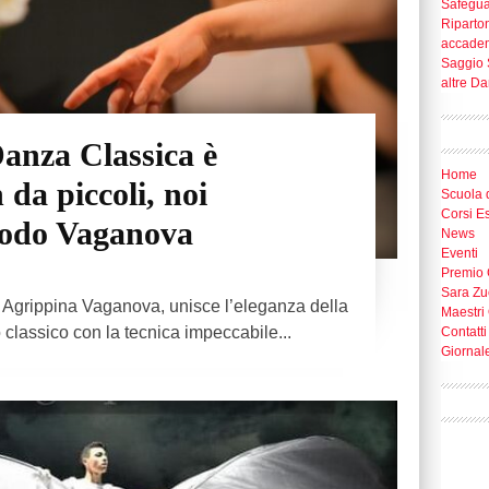
Safegua
Riparton
accade
Saggio 
altre D
Danza Classica è
Home
da piccoli, noi
Scuola 
Corsi E
todo Vaganova
News
Eventi
Premio 
Sara Zu
 Agrippina Vaganova, unisce l’eleganza della
Maestri 
o classico con la tecnica impeccabile...
Contatti
Giornal