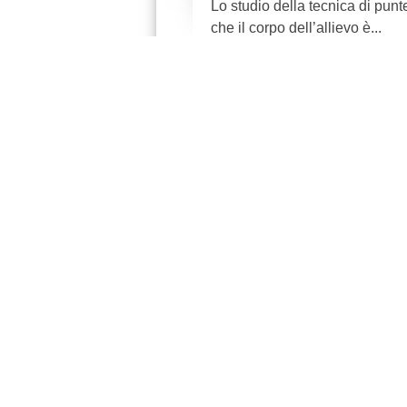
Lo studio della tecnica di punte
che il corpo dell’allievo è...
Danza per bambi
giocare con la d