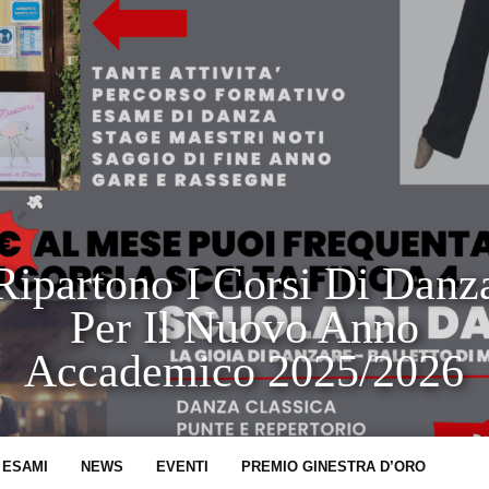
Ripartono I Corsi Di Danz
Per Il Nuovo Anno
Accademico 2025/2026
ALLETTO DI MARCELLINA SCUOLA DI DANZA DAL 1997 LA 
DANZARE 29 ANNI DI DANZA A MARCELLINA I CORSI DI D
 ESAMI
NEWS
EVENTI
PREMIO GINESTRA D’ORO
PER...