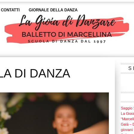
CONTATTI
GIORNALE DELLA DANZA
S
A DI DANZA
Saggio 
La Gioi
“Marcel
Galà – D
giovani t