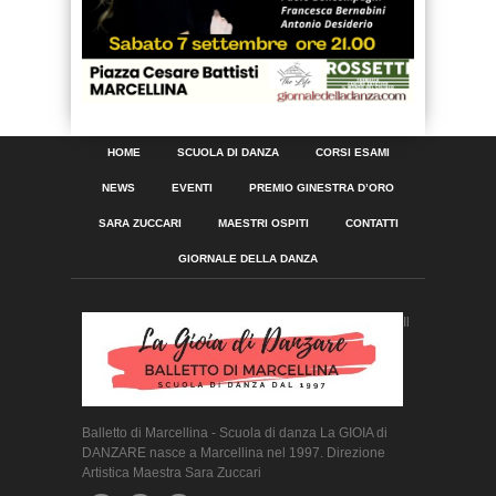
HOME
SCUOLA DI DANZA
CORSI ESAMI
NEWS
EVENTI
PREMIO GINESTRA D’ORO
SARA ZUCCARI
MAESTRI OSPITI
CONTATTI
GIORNALE DELLA DANZA
Il
Balletto di Marcellina - Scuola di danza La GIOIA di
DANZARE nasce a Marcellina nel 1997. Direzione
Artistica Maestra Sara Zuccari
copyright 2021 @lagioiadidanzare