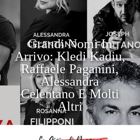
Grandi Nomi In
Arrivo: Kledi Kadiu,
Raffaele Paganini,
Alessandra
Celentano E Molti
Altri