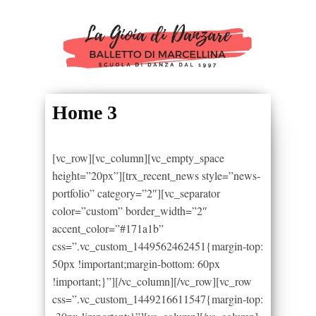
Home 3
[vc_row][vc_column][vc_empty_space
height=”20px”][trx_recent_news style=”news-
portfolio” category=”2″][vc_separator
color=”custom” border_width=”2″
accent_color=”#171a1b”
css=”.vc_custom_1449562462451{margin-top:
50px !important;margin-bottom: 60px
!important;}”][/vc_column][/vc_row][vc_row
css=”.vc_custom_1449216611547{margin-top: