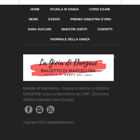
HOME
SCUOLA DI DANZA
CORSI ESAMI
NEWS
EVENTI
PREMIO GINESTRA D’ORO
SARA ZUCCARI
MAESTRI OSPITI
CONTATTI
GIORNALE DELLA DANZA
Il
Balletto di Marcellina - Scuola di danza La GIOIA di
DANZARE nasce a Marcellina nel 1997. Direzione
Artistica Maestra Sara Zuccari
copyright 2021 @lagioiadidanzare