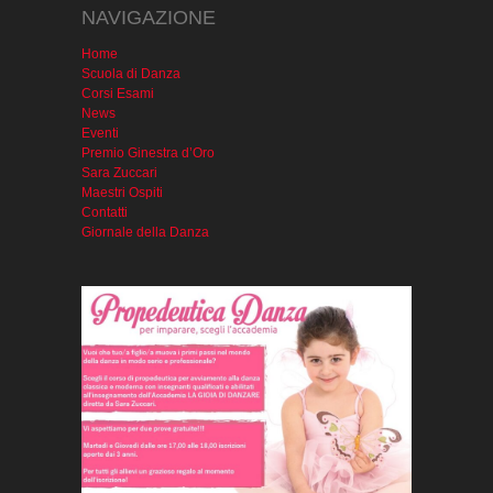
NAVIGAZIONE
Home
Scuola di Danza
Corsi Esami
News
Eventi
Premio Ginestra d’Oro
Sara Zuccari
Maestri Ospiti
Contatti
Giornale della Danza