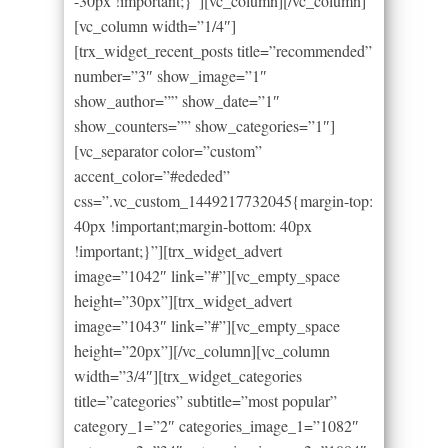
-30px !important;}”][vc_column][/vc_column]
[vc_column width=”1/4″]
[trx_widget_recent_posts title=”recommended”
number=”3″ show_image=”1″
show_author=”” show_date=”1″
show_counters=”” show_categories=”1″]
[vc_separator color=”custom”
accent_color=”#ededed”
css=”.vc_custom_1449217732045{margin-top:
40px !important;margin-bottom: 40px
!important;}”][trx_widget_advert
image=”1042″ link=”#”][vc_empty_space
height=”30px”][trx_widget_advert
image=”1043″ link=”#”][vc_empty_space
height=”20px”][/vc_column][vc_column
width=”3/4″][trx_widget_categories
title=”categories” subtitle=”most popular”
category_1=”2″ categories_image_1=”1082″