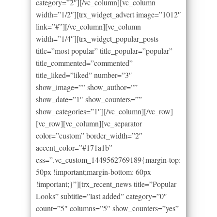
category=”2″][/vc_column][vc_column
width=”1/2″][trx_widget_advert image=”1012″
link=”#”][/vc_column][vc_column
width=”1/4″][trx_widget_popular_posts
title=”most popular” title_popular=”popular”
title_commented=”commented”
title_liked=”liked” number=”3″
show_image=”” show_author=””
show_date=”1″ show_counters=””
show_categories=”1″][/vc_column][/vc_row]
[vc_row][vc_column][vc_separator
color=”custom” border_width=”2″
accent_color=”#171a1b”
css=”.vc_custom_1449562769189{margin-top:
50px !important;margin-bottom: 60px
!important;}”][trx_recent_news title=”Popular
Looks” subtitle=”last added” category=”0″
count=”5″ columns=”5″ show_counters=”yes”