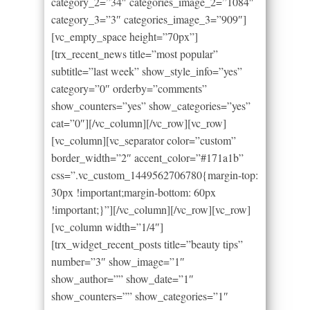
category_2=”34″ categories_image_2=”1084″
category_3=”3″ categories_image_3=”909″]
[vc_empty_space height=”70px”]
[trx_recent_news title=”most popular”
subtitle=”last week” show_style_info=”yes”
category=”0″ orderby=”comments”
show_counters=”yes” show_categories=”yes”
cat=”0″][/vc_column][/vc_row][vc_row]
[vc_column][vc_separator color=”custom”
border_width=”2″ accent_color=”#171a1b”
css=”.vc_custom_1449562706780{margin-top:
30px !important;margin-bottom: 60px
!important;}”][/vc_column][/vc_row][vc_row]
[vc_column width=”1/4″]
[trx_widget_recent_posts title=”beauty tips”
number=”3″ show_image=”1″
show_author=”” show_date=”1″
show_counters=”” show_categories=”1″