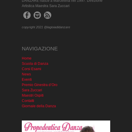
DANZARE nasce a Marcellina nel 1997. Direzione
Artistica Maestra Sara Zuccari
copyright 2021 @lagioiadidanzare
NAVIGAZIONE
Home
Scuola di Danza
Corsi Esami
News
Eventi
Premio Ginestra d’Oro
Sara Zuccari
Maestri Ospiti
Contatti
Giornale della Danza