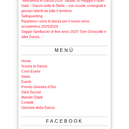
“Marcellina In Danza 2026” sabato 30 maggio il Gran
Galà – Danza sotto le Stelle – con scuole, coreografi e
giovani talenti da tutto il territorio
Safeguarding
Ripartono i corsi di danza per il nuovo anno
accademico 2025/2026
Saggio Spettacolo di fine anno 2025 “Don Chisciotte e
altre Danza…”
MENÙ
Home
Scuola di Danza
Corsi Esami
News
Eventi
Premio Ginestra d’Oro
Sara Zuccari
Maestri Ospiti
Contatti
Giornale della Danza
FACEBOOK