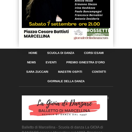
HOME
SCUOLA DI DANZA
CORSI ESAMI
NEWS
EVENTI
PREMIO GINESTRA D’ORO
SARA ZUCCARI
MAESTRI OSPITI
CONTATTI
GIORNALE DELLA DANZA
Il
Balletto di Marcellina - Scuola di danza La GIOIA di