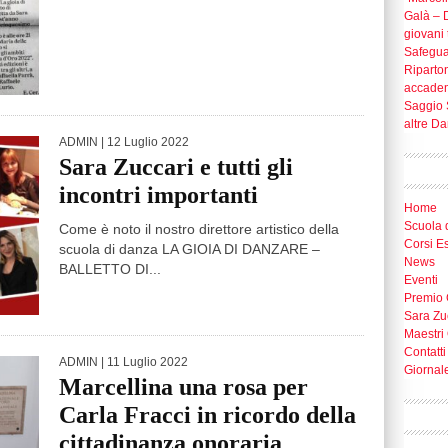
Galà – D
giovani t
Safegua
Riparton
accade
Saggio 
altre D
ADMIN
| 12 Luglio 2022
Sara Zuccari e tutti gli
incontri importanti
Home
Scuola 
Come è noto il nostro direttore artistico della
Corsi E
scuola di danza LA GIOIA DI DANZARE –
News
BALLETTO DI...
Eventi
Premio 
Sara Zu
Maestri 
Contatti
ADMIN
| 11 Luglio 2022
Giornal
Marcellina una rosa per
Carla Fracci in ricordo della
cittadinanza onoraria