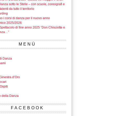
anza sotto le Stelle – con scuole, coreografi e
alenti da tutto il territorio
rding
o i corsi di danza per il nuovo anno
mico 2025/2026
Spettacolo di fine anno 2025 “Don Chisciotte e
anza…”
MENÙ
di Danza
sami
Ginestra d’Oro
ccari
Ospiti
e della Danza
FACEBOOK