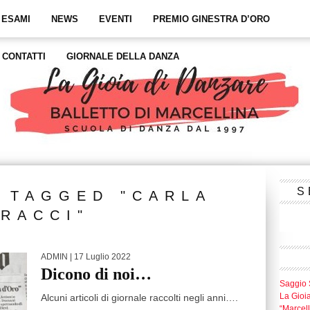
 ESAMI
NEWS
EVENTI
PREMIO GINESTRA D’ORO
CONTATTI
GIORNALE DELLA DANZA
S
 TAGGED "CARLA
FRACCI"
ADMIN
| 17 Luglio 2022
Dicono di noi…
Saggio 
La Gioi
Alcuni articoli di giornale raccolti negli anni….
“Marcel