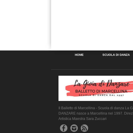
HOME
SCUOLA DI DANZA
Il Balletto di Marcellina - Scuola di danza La G
DANZARE nasce a Marcellina nel 1997. Direz
Artistica Maestra Sara Zuccari