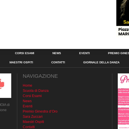
CORSI ESAMI
NEWS
EVENTI
PREMIO GINE
MAESTRI OSPITI
CONTATTI
GIORNALE DELLA DANZA
NAVIGAZIONE
Home
Scuola di Danza
Corsi Esami
News
IOIA di
Eventi
ione
Premio Ginestra d’Oro
Sara Zuccari
Maestri Ospiti
Contatti