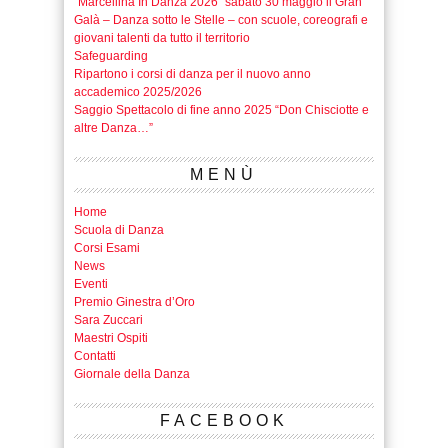
“Marcellina In Danza 2026” sabato 30 maggio il Gran
Galà – Danza sotto le Stelle – con scuole, coreografi e
giovani talenti da tutto il territorio
Safeguarding
Ripartono i corsi di danza per il nuovo anno
accademico 2025/2026
Saggio Spettacolo di fine anno 2025 “Don Chisciotte e
altre Danza…”
MENÙ
Home
Scuola di Danza
Corsi Esami
News
Eventi
Premio Ginestra d’Oro
Sara Zuccari
Maestri Ospiti
Contatti
Giornale della Danza
FACEBOOK