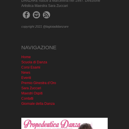
DANZARE nasce a Marcellina nel 1997. Direzione
Artistica Maestra Sara Zuccari
copyright 2021 @lagioiadidanzare
NAVIGAZIONE
Home
Scuola di Danza
Corsi Esami
News
Eventi
Premio Ginestra d’Oro
Sara Zuccari
Maestri Ospiti
Contatti
Giornale della Danza