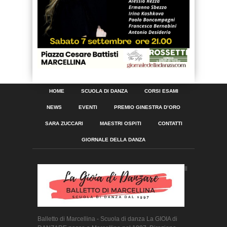
HOME
SCUOLA DI DANZA
CORSI ESAMI
NEWS
EVENTI
PREMIO GINESTRA D’ORO
SARA ZUCCARI
MAESTRI OSPITI
CONTATTI
GIORNALE DELLA DANZA
Il
Balletto di Marcellina - Scuola di danza La GIOIA di