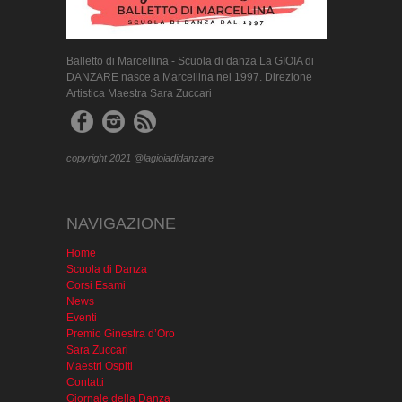
Balletto di Marcellina - Scuola di danza La GIOIA di
DANZARE nasce a Marcellina nel 1997. Direzione
Artistica Maestra Sara Zuccari
copyright 2021 @lagioiadidanzare
NAVIGAZIONE
Home
Scuola di Danza
Corsi Esami
News
Eventi
Premio Ginestra d’Oro
Sara Zuccari
Maestri Ospiti
Contatti
Giornale della Danza