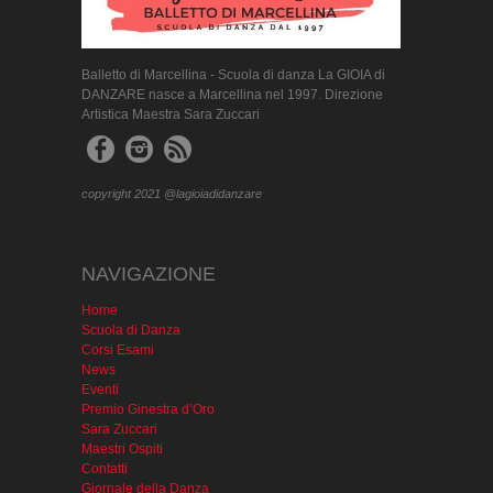
Balletto di Marcellina - Scuola di danza La GIOIA di
DANZARE nasce a Marcellina nel 1997. Direzione
Artistica Maestra Sara Zuccari
copyright 2021 @lagioiadidanzare
NAVIGAZIONE
Home
Scuola di Danza
Corsi Esami
News
Eventi
Premio Ginestra d’Oro
Sara Zuccari
Maestri Ospiti
Contatti
Giornale della Danza