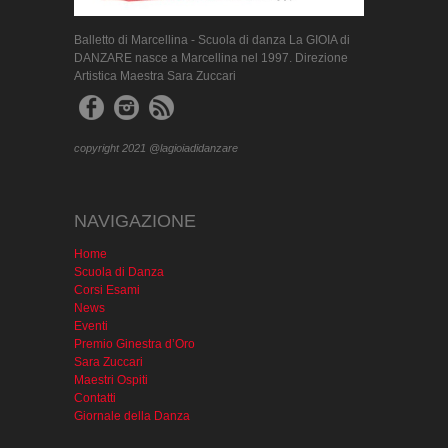
Balletto di Marcellina - Scuola di danza La GIOIA di
DANZARE nasce a Marcellina nel 1997. Direzione
Artistica Maestra Sara Zuccari
copyright 2021 @lagioiadidanzare
NAVIGAZIONE
Home
Scuola di Danza
Corsi Esami
News
Eventi
Premio Ginestra d’Oro
Sara Zuccari
Maestri Ospiti
Contatti
Giornale della Danza