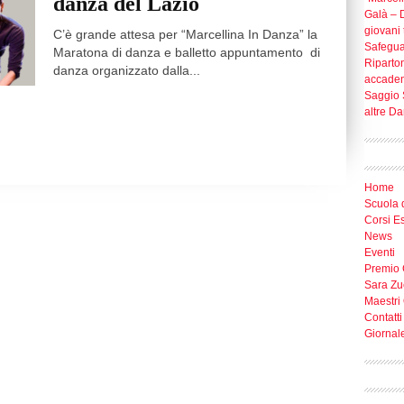
danza del Lazio
Galà – D
giovani t
C’è grande attesa per “Marcellina In Danza” la
Safegua
Maratona di danza e balletto appuntamento di
Riparton
danza organizzato dalla...
accade
Saggio 
altre D
Home
Scuola 
Corsi E
News
Eventi
Premio 
Sara Zu
Maestri 
Contatti
Giornal