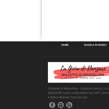
HOME
SCUOLA DI DANZA
Il Balletto di Marcellina - Scuola di danza La G
DANZARE nasce a Marcellina nel 1997. Direz
Artistica Maestra Sara Zuccari