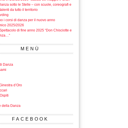
anza sotto le Stelle – con scuole, coreografi e
alenti da tutto il territorio
rding
o i corsi di danza per il nuovo anno
mico 2025/2026
Spettacolo di fine anno 2025 “Don Chisciotte e
anza…”
MENÙ
di Danza
sami
Ginestra d’Oro
ccari
Ospiti
e della Danza
FACEBOOK