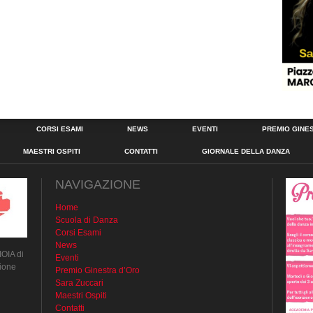
CORSI ESAMI
NEWS
EVENTI
PREMIO GINE
MAESTRI OSPITI
CONTATTI
GIORNALE DELLA DANZA
NAVIGAZIONE
Home
Scuola di Danza
Corsi Esami
News
IOIA di
Eventi
ione
Premio Ginestra d’Oro
Sara Zuccari
Maestri Ospiti
Contatti