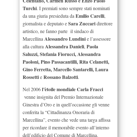
Celentano, Carmen Russo e Enzo Paolo
Turchi
. I premiati sono sempre stati nominati
Emilio Carelli
da una giuria presieduta da
,
Sara Zuccari
giornalista e deputato e
direttore
artistico, ne fanno parte il sindaco di
Alessandro Lundini
Marcellina
e l’assessore
Alessandra Danieli
Paola
alla cultura
,
Saluzzi, Stefania Fiorucci, Alessandra
Paoloni, Pino Passacantilli, Rita Celanetti,
Gino Ferretta, Marcello Santarelli, Laura
Rossetti
Rossano Balzotti
e
.
l’ètoile mondiale Carla Fracci
Nel 2006
venne insignita del Premio Internazionale
Ginestra d’Oro e in quell’occasione gli venne
conferita la “Cittadinanza Onoraria di
Marcellina”, evento che vede una targa affissa
per ricordare il memorabile evento all’interno
dell’edificio del Comune di Marcellina.