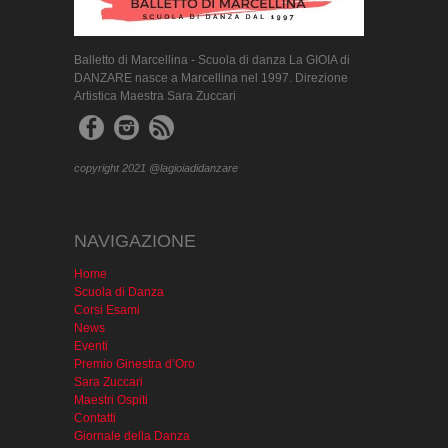
Balletto di Marcellina - Scuola di danza La GIOIA di
DANZARE nasce a Marcellina nel 1997. Direzione
Artistica Maestra Sara Zuccari
copyright 2021 @lagioiadidanzare
NAVIGAZIONE
Home
Scuola di Danza
Corsi Esami
News
Eventi
Premio Ginestra d’Oro
Sara Zuccari
Maestri Ospiti
Contatti
Giornale della Danza