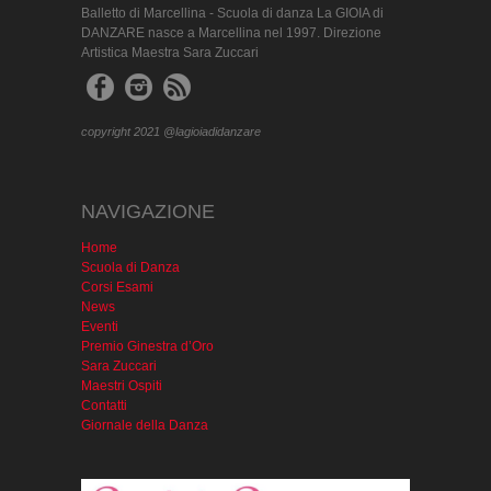
Balletto di Marcellina - Scuola di danza La GIOIA di
DANZARE nasce a Marcellina nel 1997. Direzione
Artistica Maestra Sara Zuccari
copyright 2021 @lagioiadidanzare
NAVIGAZIONE
Home
Scuola di Danza
Corsi Esami
News
Eventi
Premio Ginestra d’Oro
Sara Zuccari
Maestri Ospiti
Contatti
Giornale della Danza