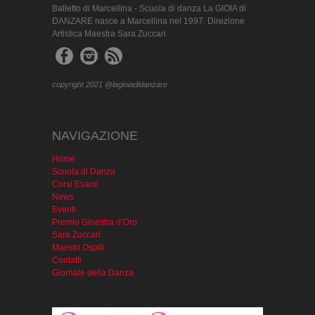
Balletto di Marcellina - Scuola di danza La GIOIA di
DANZARE nasce a Marcellina nel 1997. Direzione
Artistica Maestra Sara Zuccari
copyright 2021 @lagioiadidanzare
NAVIGAZIONE
Home
Scuola di Danza
Corsi Esami
News
Eventi
Premio Ginestra d’Oro
Sara Zuccari
Maestri Ospiti
Contatti
Giornale della Danza