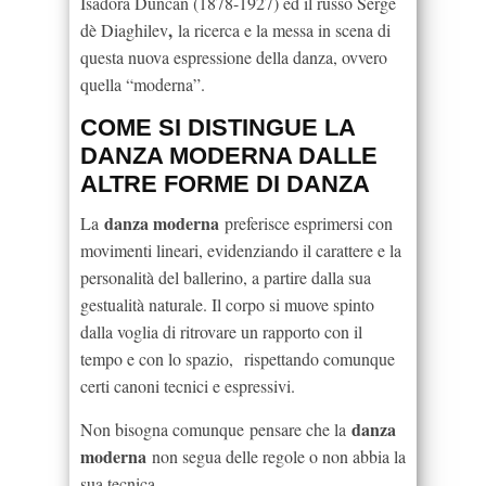
Isadora Duncan (1878-1927) ed il russo Serge
,
dè Diaghilev
la ricerca e la messa in scena di
questa nuova espressione della danza, ovvero
quella “moderna”.
COME SI DISTINGUE LA
DANZA MODERNA DALLE
ALTRE FORME DI DANZA
danza modern
a
La
preferisce esprimersi con
movimenti lineari, evidenziando il carattere e la
personalità del ballerino, a partire dalla sua
gestualità naturale. Il corpo si muove spinto
dalla voglia di ritrovare un rapporto con il
tempo e con lo spazio,
rispettando comunque
certi canoni tecnici e espressivi.
danza
Non bisogna comunque
pensare che la
moderna
non segua delle regole o non abbia la
sua tecnica.