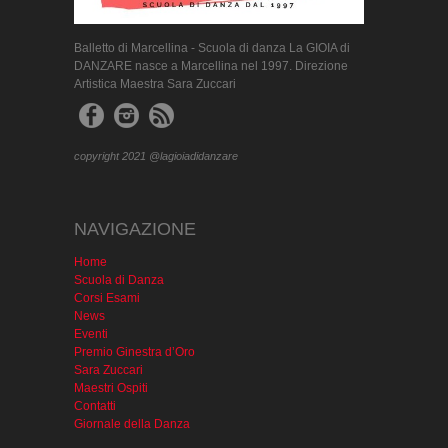
Balletto di Marcellina - Scuola di danza La GIOIA di
DANZARE nasce a Marcellina nel 1997. Direzione
Artistica Maestra Sara Zuccari
copyright 2021 @lagioiadidanzare
NAVIGAZIONE
Home
Scuola di Danza
Corsi Esami
News
Eventi
Premio Ginestra d’Oro
Sara Zuccari
Maestri Ospiti
Contatti
Giornale della Danza