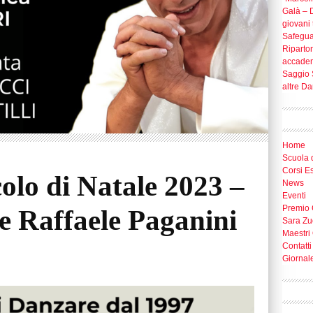
Galà – D
giovani t
Safegua
Riparton
accade
Saggio 
altre D
Home
Scuola 
Corsi E
olo di Natale 2023 –
News
Eventi
Premio 
e Raffaele Paganini
Sara Zu
Maestri 
Contatti
Giornal