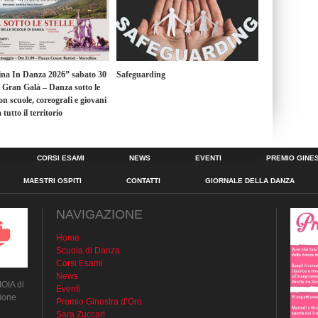
ina In Danza 2026” sabato 30
Safeguarding
l Gran Galà – Danza sotto le
con scuole, coreografi e giovani
 tutto il territorio
CORSI ESAMI
NEWS
EVENTI
PREMIO GINE
MAESTRI OSPITI
CONTATTI
GIORNALE DELLA DANZA
NAVIGAZIONE
Home
Scuola di Danza
Corsi Esami
News
IOIA di
Eventi
ione
Premio Ginestra d’Oro
Sara Zuccari