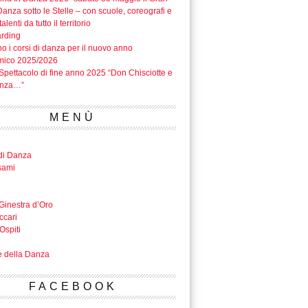
anza sotto le Stelle – con scuole, coreografi e
alenti da tutto il territorio
rding
o i corsi di danza per il nuovo anno
mico 2025/2026
Spettacolo di fine anno 2025 “Don Chisciotte e
anza…”
MENÙ
di Danza
sami
Ginestra d’Oro
ccari
Ospiti
e della Danza
FACEBOOK