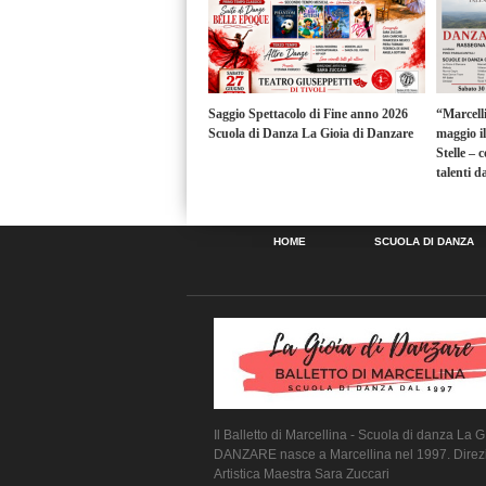
Saggio Spettacolo di Fine anno 2026
“Marcell
Scuola di Danza La Gioia di Danzare
maggio i
Stelle – 
talenti da
HOME
SCUOLA DI DANZA
Il Balletto di Marcellina - Scuola di danza La G
DANZARE nasce a Marcellina nel 1997. Direz
Artistica Maestra Sara Zuccari