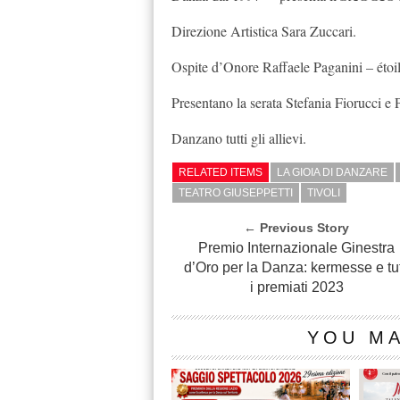
Direzione Artistica Sara Zuccari.
Ospite d’Onore Raffaele Paganini – étoil
Presentano la serata Stefania Fiorucci e 
Danzano tutti gli allievi.
RELATED ITEMS
LA GIOIA DI DANZARE
TEATRO GIUSEPPETTI
TIVOLI
← Previous Story
Premio Internazionale Ginestra
d’Oro per la Danza: kermesse e tut
i premiati 2023
YOU MA