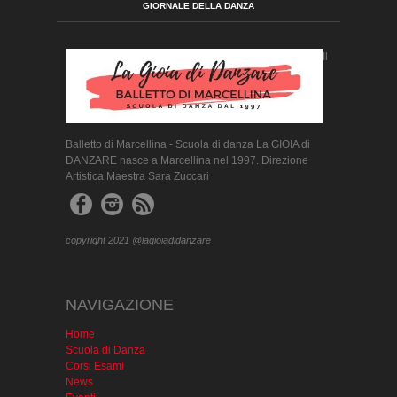
GIORNALE DELLA DANZA
Il
Balletto di Marcellina - Scuola di danza La GIOIA di
DANZARE nasce a Marcellina nel 1997. Direzione
Artistica Maestra Sara Zuccari
copyright 2021 @lagioiadidanzare
NAVIGAZIONE
Home
Scuola di Danza
Corsi Esami
News