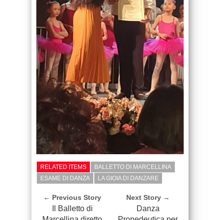
RELATED ITEMS
BALLETTO DI MARCELLINA
ESAME DI DANZA
LA GIOIA DI DANZARE
← Previous Story
Next Story →
Il Balletto di
Danza
Marcellina diretto
Propedeutica per